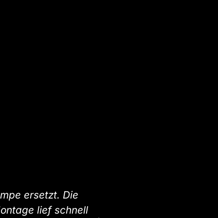
pe ersetzt. Die
Top Service von Anfa
ontage lief schnell
beraten und die neue H